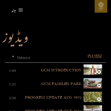
G
مینو
GRAND
CIT
Y
MARDAN
ویڈیوز
4 Videos
PLAYLIST
1:49
GCM INTRODUCTION
1:35
GCM FAMILIES PARK
2:30
PROGRESS UPDATE AUG 2023
0:41
PROGRESS UPDATE OCT 2023