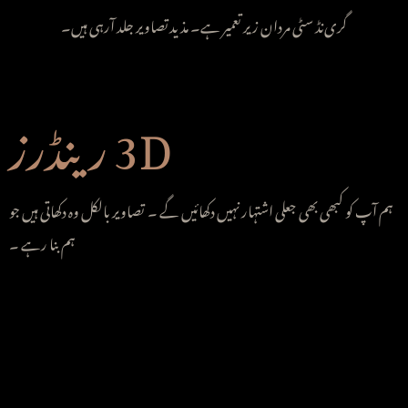
گر
ی
نڈ سٹی مردان زیر تعمیر ہے۔ مذید تصاویر جلد آرہی ہیں۔
3D رینڈرز
ہم آپ کو کبھی بھی جعلی اشتہار نہیں دکھائیں گے ۔ تصاویر بالکل وہ دکھاتی ہیں جو
ہم بنا رہے ۔