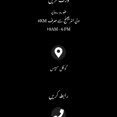
طورو روڈ پر
ولی انٹرچینج سے صرف 4KM
10AM – 6 PM
گوگل میپس
رابطہ کریں