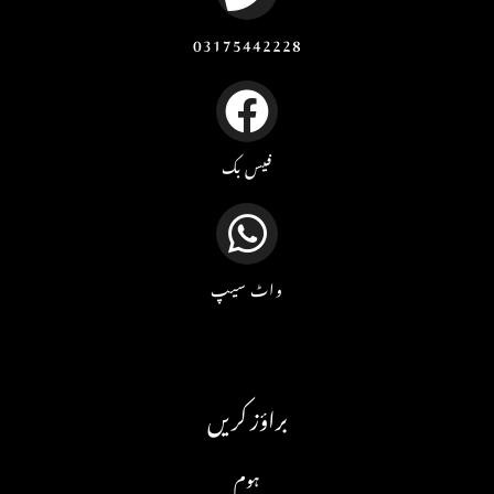
03175442228
فیس بک
واٹ سیپ
براؤز کریں
ہوم