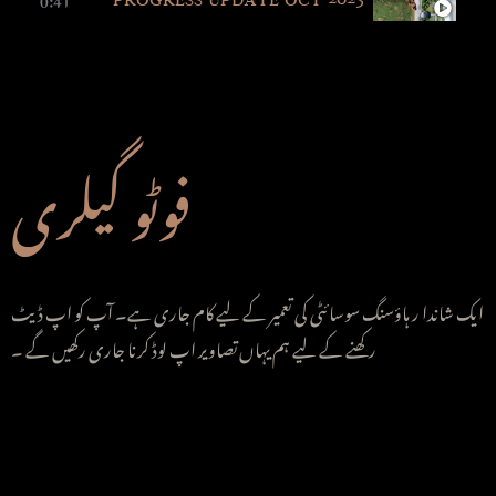
فوٹو گیلری
ایک شاندا ر ہاؤسنگ سوسائٹی کی تعمیر کے لیے کام جاری ہے۔ آپ کو اپ ڈ یٹ
رکھنے کے لیے ہم یہاں تصاویر اپ لوڈ کرنا جاری رکھیں گے ۔