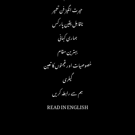
حیرت انگیز فن تعمیر
ناقابل یقین پارکس
ہماری کہانی
بہترین مقام
خصوصیات اور قیمتوں کا تعین
گیلری
ہم سے رابطہ کریں
READ IN ENGLISH