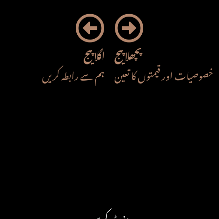
پچھلا پیج
اگلا پیج
خصوصیات اور قیمتوں کا تعین
ہم سے رابطہ کریں
وزٹ کریں