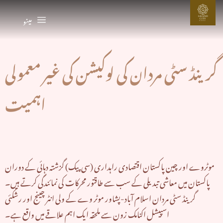
G
مینو
GRAND
CIT
Y
MARDAN
گرینڈ سٹی مردان کی لوکیشن کی غیر معمولی
اہمیت
موٹروے اور چین پاکستان اقتصادی راہداری (سی پیک) گزشتہ دہائی کے دوران
پاکستان میں معاشی تبدیلی کے سب سے طاقتور محرکات کی نمائندگی کرتے ہیں۔
گرینڈ سٹی مردان اسلام آباد-پشاور موٹر وے کے ولی انٹر چینج اور رشکئی
اسپیشل اکنامک زون سے ملحقہ ایک اہم علاقے میں واقع ہے۔