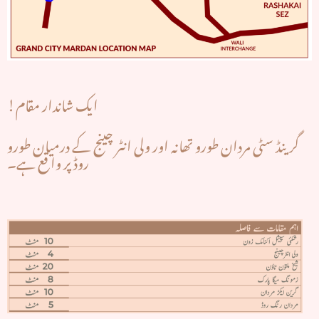
ایک شاندار مقام!
گرینڈ سٹی مردان طورو تھانہ اور ولی انٹر چینج کے درمیان طورو
روڈ پر وا قع ہے۔