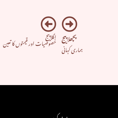
اگلا پیج
پچھلا پیج
خصوصیات اور قیمتوں کا تعین
ہماری کہانی
وزٹ کریں