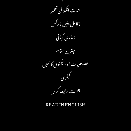
حیرت انگیز فن تعمیر
ناقابل یقین پارکس
ہماری کہانی
بہترین مقام
خصوصیات اور قیمتوں کا تعین
گیلری
ہم سے رابطہ کریں
READ IN ENGLISH