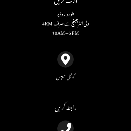
طورو روڈ پر
ولی انٹرچینج سے صرف 4KM
10AM – 6 PM
گوگل میپس
رابطہ کریں