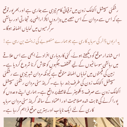
رشکئی سپیشل اکنامک زون میں ترقیاتی کام تیزی سے جاری ہے اور بھرپور توقع
ہے کہ اس سے مردان کے اس حصے میں ہزاروں ایکڑ اراضی پر تجارتی اور رہائشی
سرگرمیوں میں نمایاں اضافہ ہوگا۔
یہ اربوں ڈالر کی سرمایہ کاری ہے جو ہمارے منصوبے کی زینت بن رہی ہے!
اس شاندار موقع کو دیکھتے ہوئے، کئی کاروباری افراد نے ابھی سے اس علاقے
میں رہائشی سوسائٹیوں کے لیے مختلف جگہوں کو تلاش کرنا شروع کردیا ہے۔
زمین کی قیمتوں میں نمایاں اضافہ متوقع ہے کیونکہ مردان شہر تیزی سے رشکئی
سپیشل اکنامک زون کی طرف بڑھ رہا ہے۔ گرینڈ سٹی مردان رشکئی سپیشل
اکنامک زون سے صرف 5 کلومیٹر کے فاصلے پر واقع ہے۔ ہماری اپنے وعدوں کو
پورا کرنے کی ثابت شدہ صلاحیت اور اعتماد کے ساتھ گرینڈ سٹی مردان سرمایہ
کاری کے لئے ایک نایاب اور بہترین موقع فراہم کررہا ہے۔