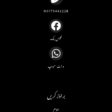
03175442228
فیس بک
واٹ سیپ
براؤز کریں
ہوم